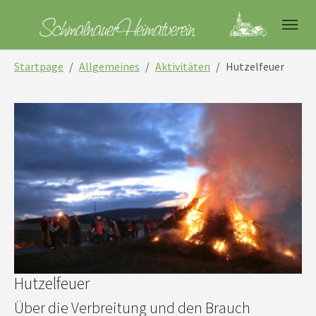
Skip to main navigation
Skip to main content
Skip to page footer
You are here:
Startpage
Allgemeines
Aktivitäten
Hutzelfeuer
Hutzelfeuer
Über die Verbreitung und den Brauch