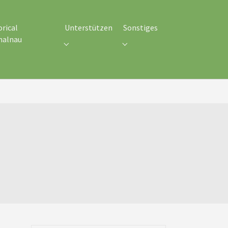
orical
Unterstützen
Sonstiges
malnau
meines"
Submenu for "Unterstützen"
Submenu for "Sonstiges"
enu for "Historical Schmalnau"