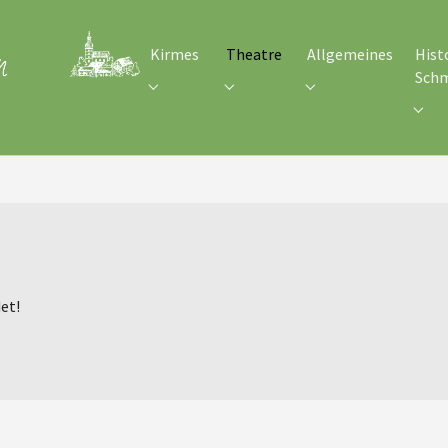
Kirmes
Theatre
Allgemeines
Hist
Sch
Submenu for "Kirmes"
Submenu for "Theatre"
Submenu for "Allge
Subm
det!