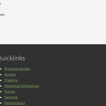
n
ten
uicklinks
Mitglied werden
Kirmes
Theatre
Historical Schmalnau
Presse
Satzung
Datenschutz