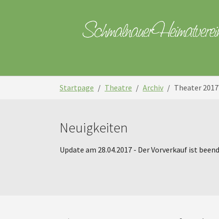
Skip to main navigation
Skip to main content
Skip to page footer
You are here:
Startpage
Theatre
Archiv
Theater 2017
Neuigkeiten
Update am 28.04.2017 - Der Vorverkauf ist been