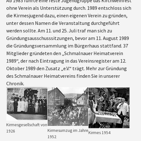
Ab 1983 führte eine feste Jugendgruppe das Kirchweihfest
ohne Verein als Unterstützung durch. 1989 entschloss sich
die Kirmesjugend dazu, einen eigenen Verein zu gründen,
unter dessen Namen die Veranstaltung durchgeführt
werden sollte. Am 11. und 25. Juli traf man sich zu
Gründungsausschusssitzungen, bevor am 11. August 1989
die Gründungsversammlung im Bürgerhaus stattfand. 37
Mitglieder gründeten den „Schmalnauer Heimatverein
1989“, der nach Eintragung in das Vereinsregister am 12.
Oktober 1989 den Zusatz „e.V.“ trägt. Mehr zur Gründung
des Schmalnauer Heimatvereins finden Sie in unserer
Chronik.
Show larger version for:
Show larger version for:
Show larger version for:
Kirmesgesellschaft von
Kirmesumzug im Jahre
1926
Kirmes 1954
1952