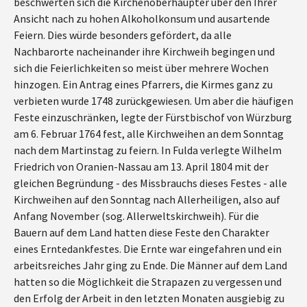
beschwerten sich die Kirchenoberhäupter über den Ihrer
Ansicht nach zu hohen Alkoholkonsum und ausartende
Feiern. Dies würde besonders gefördert, da alle
Nachbarorte nacheinander ihre Kirchweih begingen und
sich die Feierlichkeiten so meist über mehrere Wochen
hinzogen. Ein Antrag eines Pfarrers, die Kirmes ganz zu
verbieten wurde 1748 zurückgewiesen. Um aber die häufigen
Feste einzuschränken, legte der Fürstbischof von Würzburg
am 6. Februar 1764 fest, alle Kirchweihen an dem Sonntag
nach dem Martinstag zu feiern. In Fulda verlegte Wilhelm
Friedrich von Oranien-Nassau am 13. April 1804 mit der
gleichen Begründung - des Missbrauchs dieses Festes - alle
Kirchweihen auf den Sonntag nach Allerheiligen, also auf
Anfang November (sog. Allerweltskirchweih). Für die
Bauern auf dem Land hatten diese Feste den Charakter
eines Erntedankfestes. Die Ernte war eingefahren und ein
arbeitsreiches Jahr ging zu Ende. Die Männer auf dem Land
hatten so die Möglichkeit die Strapazen zu vergessen und
den Erfolg der Arbeit in den letzten Monaten ausgiebig zu